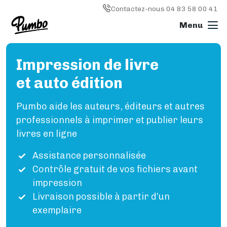
Skip to main content
Image
Contactez-nous 04 83 58 00 41
Impression de livre
Imprimer un livre
et auto édition
L'IMPRESSION EN GÉNÉRAL
Imprimer un livre
Pumbo aide les auteurs, éditeurs et autres
Livre broché
Livre relié
professionnels à imprimer et publier leurs
Reliure spirale (wire'o)
livres en ligne
Livre photo
Assistance personnalisée
Magazine
Contrôle gratuit de vos fichiers avant
Types de papier
impression
IMPRESSION OFFSET
Livraison possible à partir d’un
Impression offset
exemplaire
Comment ça marche ?
Délais de livraison