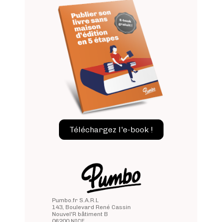
Téléchargez l'e-book !
Pumbo.fr S.A.R.L
143, Boulevard René Cassin
Nouvel'R bâtiment B
06200 NICE