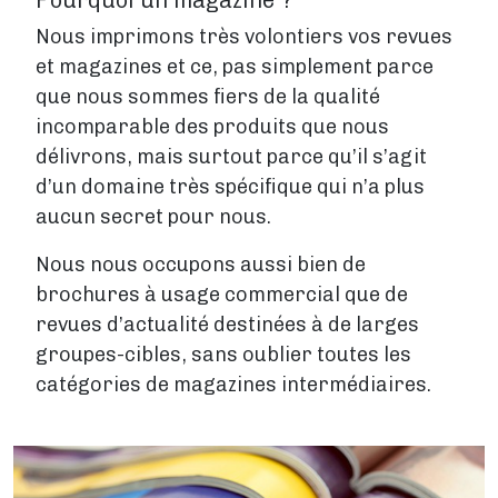
Pourquoi un magazine ?
IMPRESSION NUMÉRIQUE
Nous imprimons très volontiers vos revues
Impression numérique
et magazines et ce, pas simplement parce
Comment ça marche ?
que nous sommes fiers de la qualité
Délais de livraison
incomparable des produits que nous
Impression en ligne
délivrons, mais surtout parce qu’il s’agit
Plan par étapes
d’un domaine très spécifique qui n’a plus
Publier un livre
aucun secret pour nous.
LA PUBLICATION EN GÉNÉRAL
Nous nous occupons aussi bien de
Demander un ISBN
brochures à usage commercial que de
Formalites a regler
revues d’actualité destinées à de larges
RESEAU LIBRAIRIES
groupes-cibles, sans oublier toutes les
Vendre en librairie
catégories de magazines intermédiaires.
BOUTIQUE PUMBO
Vendre sur Pumbo.fr
Image
Aide