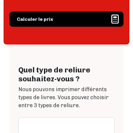
IMPRESSION NUMÉRIQUE
Impression numérique
Image
Calculer le prix
Comment ça marche ?
Délais de livraison
Impression en ligne
Plan par étapes
Publier un livre
LA PUBLICATION EN GÉNÉRAL
Quel type de reliure
Demander un ISBN
souhaitez-vous ?
Formalites a regler
RESEAU LIBRAIRIES
Nous pouvons imprimer différents
Vendre en librairie
types de livres. Vous pouvez choisir
entre 3 types de reliure.
BOUTIQUE PUMBO
Vendre sur Pumbo.fr
Aide