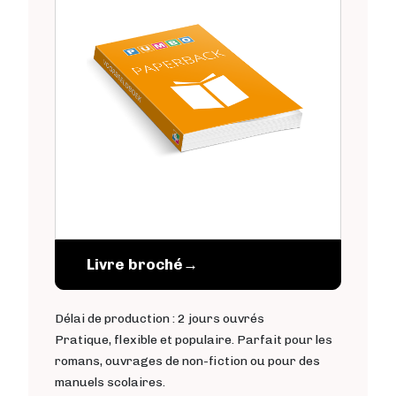
Tarifs
Services
Blog
Boutique
À propos de nous
Se connecter
Livre broché
→
Contact
Délai de production : 2 jours ouvrés
Créer un compte
Pratique, flexible et populaire. Parfait pour les
romans, ouvrages de non-fiction ou pour des
manuels scolaires.