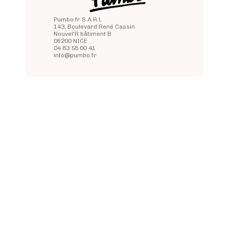
Pumbo.fr S.A.R.L
143, Boulevard René Cassin
Nouvel'R bâtiment B
06200 NICE
04 83 58 00 41
info@pumbo.fr