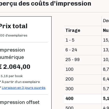
perçu des coûts d’impression
De
Prix total
Tirage
Nu
00 d’exemplaires
1 - 5
15
Impression
6 - 24
13
numérique
25 - 99
10
€ 2.064,00
100
8,
 5,16 per book
200
6,
À partir d’un exemplaire
Livraison en 3 jours ouvrés
300
5,
400
5,
Impression offset
500
4,