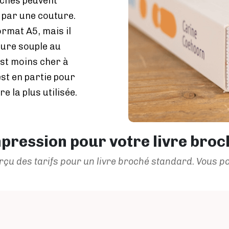
ochés peuvent
 par une couture.
ormat A5, mais il
ture souple au
est moins cher à
’est en partie pour
re la plus utilisée.
mpression pour votre livre broc
çu des tarifs pour un livre broché standard. Vous po