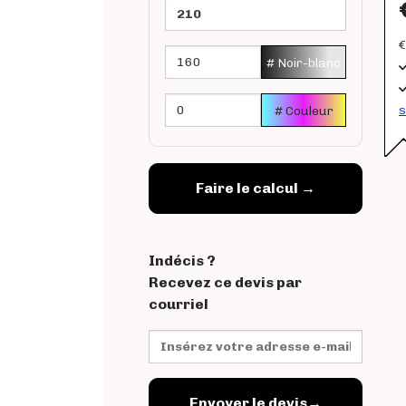
€
# Noir-blanc
s
# Couleur
Indécis ?
Recevez ce devis par
courriel
Envoyer le devis
→