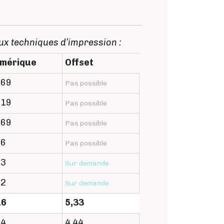
ux techniques d’impression :
mérique
Offset
,69
Pas possible
,19
Pas possible
,69
Pas possible
76
Pas possible
43
Sur demande
72
Sur demande
16
5,33
94
4,44