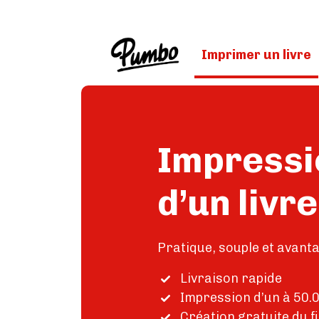
Skip to main content
Imprimer un livre
Impressi
d’un livr
Pratique, souple et avant
Livraison rapide
Impression d’un à 50.
Création gratuite du f