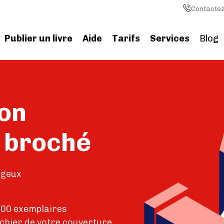
Image
Contactez
Publier un livre
Aide
Tarifs
Services
Blog
Image
on
e broché
ageux
000 exemplaires
ichier de votre couverture