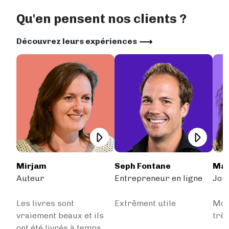
Qu'en pensent nos clients ?
Découvrez leurs expériences
Mirjam
Seph Fontane
Mau
Auteur
Entrepreneur en ligne
Jou
Les livres sont
Extrêment utile
Mon
vraiement beaux et ils
très
ont été livrés à temps