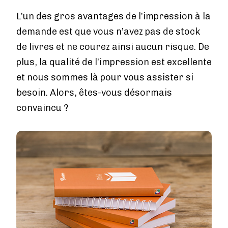
Tarifs
L’un des gros avantages de l’impression à la
Services
demande est que vous n’avez pas de stock
de livres et ne courez ainsi aucun risque. De
Blog
plus, la qualité de l’impression est excellente
Boutique
et nous sommes là pour vous assister si
besoin. Alors, êtes-vous désormais
À propos de nous
convaincu ?
Se connecter
Image
Contact
Créer un compte