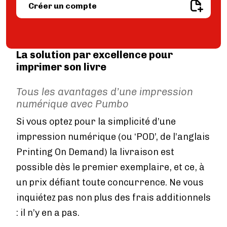
Image
Créer un compte
IMPRESSION NUMÉRIQUE
Impression numérique
Comment ça marche ?
Délais de livraison
La solution par excellence pour
Impression en ligne
imprimer son livre
Plan par étapes
Tous les avantages d’une impression
Publier un livre
numérique avec Pumbo
LA PUBLICATION EN GÉNÉRAL
Si vous optez pour la simplicité d’une
Demander un ISBN
impression numérique (ou ‘POD’, de l’anglais
Formalites a regler
RESEAU LIBRAIRIES
Printing On Demand) la livraison est
Vendre en librairie
possible dès le premier exemplaire, et ce, à
BOUTIQUE PUMBO
un prix défiant toute concurrence. Ne vous
Vendre sur Pumbo.fr
inquiétez pas non plus des frais additionnels
: il n’y en a pas.
Aide