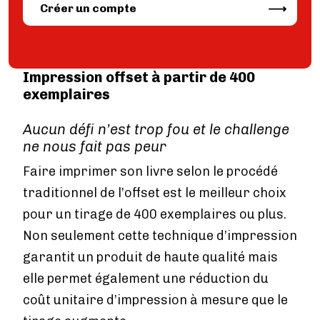
Image
Créer un compte
IMPRESSION NUMÉRIQUE
Impression numérique
Comment ça marche ?
Délais de livraison
Impression offset à partir de 400
Impression en ligne
exemplaires
Plan par étapes
Aucun défi n’est trop fou et le challenge
Publier un livre
ne nous fait pas peur
LA PUBLICATION EN GÉNÉRAL
Faire imprimer son livre selon le procédé
Demander un ISBN
traditionnel de l’offset est le meilleur choix
Formalites a regler
RESEAU LIBRAIRIES
pour un tirage de 400 exemplaires ou plus.
Vendre en librairie
Non seulement cette technique d’impression
BOUTIQUE PUMBO
garantit un produit de haute qualité mais
Vendre sur Pumbo.fr
elle permet également une réduction du
coût unitaire d’impression à mesure que le
Aide