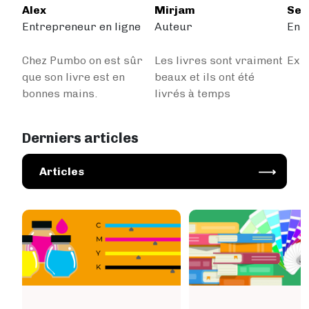
Alex
Mirjam
Sep
Entrepreneur en ligne
Auteur
Ent
Chez Pumbo on est sûr
Les livres sont vraiment
Extr
que son livre est en
beaux et ils ont été
bonnes mains.
livrés à temps
Derniers articles
Image
Articles