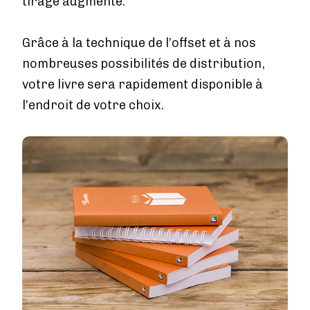
tirage augmente.
Tarifs
Services
Grâce à la technique de l’offset et à nos
nombreuses possibilités de distribution,
Blog
votre livre sera rapidement disponible à
Boutique
l’endroit de votre choix.
À propos de nous
Image
Se connecter
Contact
Créer un compte