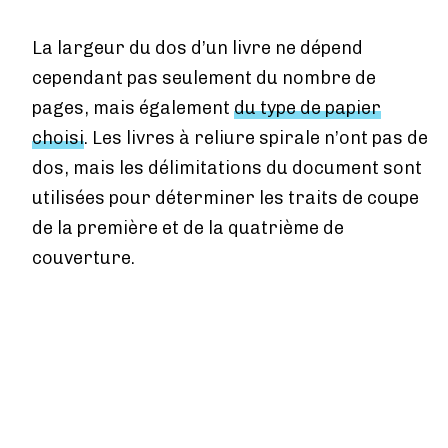
Tarifs
La largeur du dos d’un livre ne dépend
Services
cependant pas seulement du nombre de
Blog
pages, mais également
du type de papier
choisi
. Les livres à reliure spirale n’ont pas de
Boutique
dos, mais les délimitations du document sont
À propos de nous
utilisées pour déterminer les traits de coupe
de la première et de la quatrième de
couverture.
Se connecter
Contact
Créer un compte