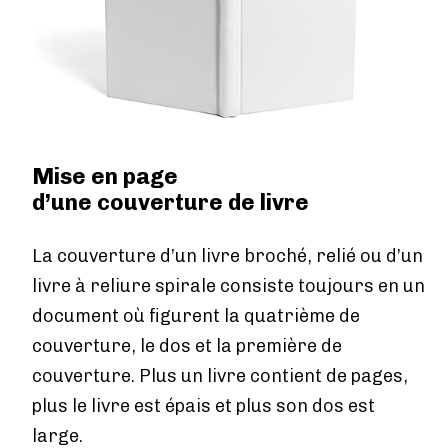
IMPRESSION NUMÉRIQUE
Impression numérique
Comment ça marche ?
Délais de livraison
Impression en ligne
Plan par étapes
Mise en page
Publier un livre
d’une couverture de livre
LA PUBLICATION EN GÉNÉRAL
Demander un ISBN
La couverture d’un livre broché, relié ou d’un
Formalites a regler
livre à reliure spirale consiste toujours en un
RESEAU LIBRAIRIES
document où figurent la quatrième de
Vendre en librairie
couverture, le dos et la première de
BOUTIQUE PUMBO
couverture. Plus un livre contient de pages,
Vendre sur Pumbo.fr
plus le livre est épais et plus son dos est
Aide
large.