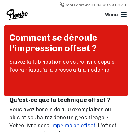
Skip to main content
Image
Contactez-nous 04 83 58 00 41
Comment se déroule
Imprimer un livre
l’impression offset ?
L'IMPRESSION EN GÉNÉRAL
Imprimer un livre
Suivez la fabrication de votre livre depuis
Livre broché
Livre relié
l'écran jusqu’à la presse ultramoderne
Reliure spirale (wire'o)
Livre photo
Magazine
Qu’est-ce que la technique offset ?
Types de papier
IMPRESSION OFFSET
Vous avez besoin de 400 exemplaires ou
Impression offset
plus et souhaitez donc un gros tirage ?
Comment ça marche ?
Votre livre sera
imprimé en offset
. L'offset
Délais de livraison