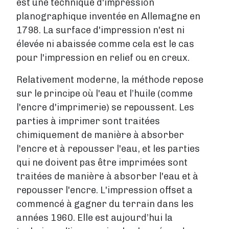
est une technique d'impression
IMPRESSION NUMÉRIQUE
planographique inventée en Allemagne en
Impression numérique
1798. La surface d'impression n'est ni
Comment ça marche ?
élevée ni abaissée comme cela est le cas
Délais de livraison
pour l'impression en relief ou en creux.
Impression en ligne
Plan par étapes
Relativement moderne, la méthode repose
sur le principe où l'eau et l’huile (comme
Publier un livre
l'encre d'imprimerie) se repoussent. Les
LA PUBLICATION EN GÉNÉRAL
parties à imprimer sont traitées
Demander un ISBN
chimiquement de manière à absorber
Formalites a regler
l'encre et à repousser l'eau, et les parties
RESEAU LIBRAIRIES
qui ne doivent pas être imprimées sont
Vendre en librairie
traitées de manière à absorber l'eau et à
BOUTIQUE PUMBO
repousser l'encre. L'impression offset a
Vendre sur Pumbo.fr
commencé à gagner du terrain dans les
Aide
années 1960. Elle est aujourd’hui la