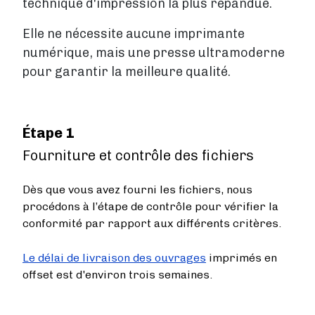
technique d'impression la plus répandue.
Tarifs
Elle ne nécessite aucune imprimante
Services
numérique, mais une presse ultramoderne
Blog
pour garantir la meilleure qualité.
Boutique
À propos de nous
Étape 1
Fourniture et contrôle des fichiers
Se connecter
Dès que vous avez fourni les fichiers, nous
procédons à l’étape de contrôle pour vérifier la
conformité par rapport aux différents critères.
Contact
Le délai de livraison des ouvrages
imprimés en
Créer un compte
offset est d'environ trois semaines.