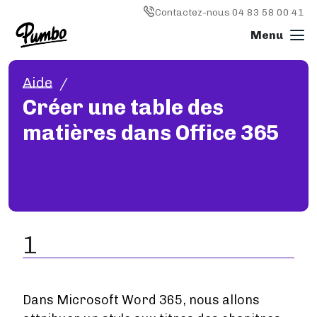
Skip to main content
Image
Contactez-nous 04 83 58 00 41
Aide
Imprimer un livre
Créer une table des
L'IMPRESSION EN GÉNÉRAL
matières dans Office 365
Imprimer un livre
Livre broché
Livre relié
Reliure spirale (wire'o)
Livre photo
Magazine
1
Types de papier
IMPRESSION OFFSET
Impression offset
Comment ça marche ?
Dans Microsoft Word 365, nous allons
Délais de livraison