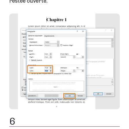
restée ouverte.
Image
6