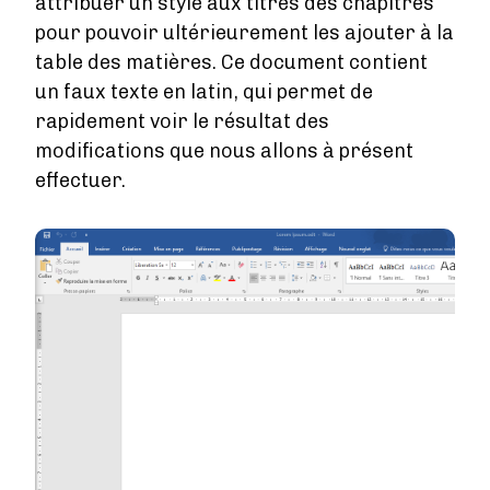
attribuer un style aux titres des chapitres
IMPRESSION NUMÉRIQUE
pour pouvoir ultérieurement les ajouter à la
Impression numérique
table des matières. Ce document contient
Comment ça marche ?
un faux texte en latin, qui permet de
Délais de livraison
rapidement voir le résultat des
Impression en ligne
modifications que nous allons à présent
Plan par étapes
effectuer.
Publier un livre
LA PUBLICATION EN GÉNÉRAL
Image
Demander un ISBN
Formalites a regler
RESEAU LIBRAIRIES
Vendre en librairie
BOUTIQUE PUMBO
Vendre sur Pumbo.fr
Aide