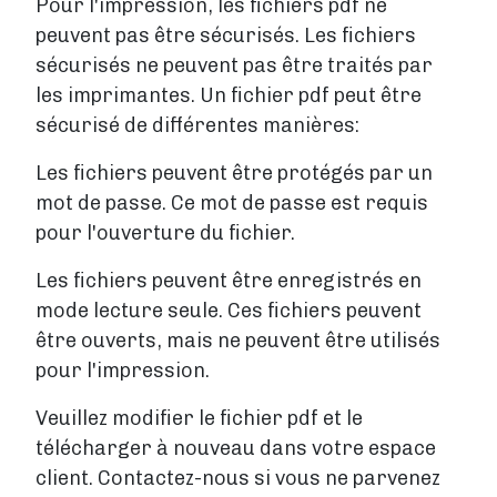
Pour l'impression, les fichiers pdf ne
IMPRESSION NUMÉRIQUE
peuvent pas être sécurisés. Les fichiers
Impression numérique
sécurisés ne peuvent pas être traités par
Comment ça marche ?
les imprimantes. Un fichier pdf peut être
Délais de livraison
sécurisé de différentes manières:
Impression en ligne
Plan par étapes
Les fichiers peuvent être protégés par un
mot de passe. Ce mot de passe est requis
Publier un livre
pour l'ouverture du fichier.
LA PUBLICATION EN GÉNÉRAL
Demander un ISBN
Les fichiers peuvent être enregistrés en
Formalites a regler
mode lecture seule. Ces fichiers peuvent
RESEAU LIBRAIRIES
être ouverts, mais ne peuvent être utilisés
Vendre en librairie
pour l'impression.
BOUTIQUE PUMBO
Veuillez modifier le fichier pdf et le
Vendre sur Pumbo.fr
télécharger à nouveau dans votre espace
Aide
client. Contactez-nous si vous ne parvenez