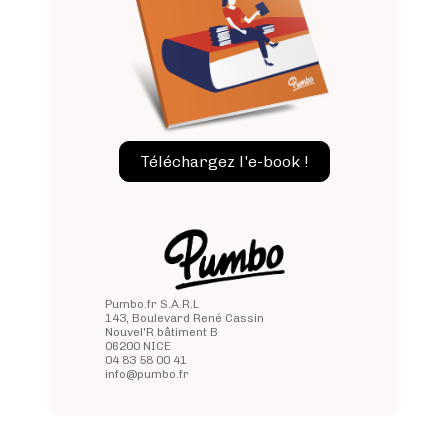
Téléchargez l'e-book !
Pumbo.fr S.A.R.L
143, Boulevard René Cassin
Nouvel'R bâtiment B
06200 NICE
04 83 58 00 41
info@pumbo.fr