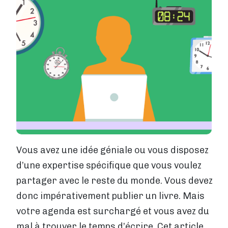
IMPRESSION NUMÉRIQUE
Impression numérique
Comment ça marche ?
Délais de livraison
Impression en ligne
Plan par étapes
Publier un livre
LA PUBLICATION EN GÉNÉRAL
Demander un ISBN
Formalites a regler
Vous avez une idée géniale ou vous disposez
RESEAU LIBRAIRIES
Vendre en librairie
d’une expertise spécifique que vous voulez
partager avec le reste du monde. Vous devez
BOUTIQUE PUMBO
Vendre sur Pumbo.fr
donc impérativement publier un livre. Mais
votre agenda est surchargé et vous avez du
Aide
mal à trouver le temps d’écrire. Cet article