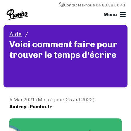
Skip to main content
Image
Contactez-nous 04 83 58 00 41
Aide
Imprimer un livre
Voici comment faire pour
L'IMPRESSION EN GÉNÉRAL
trouver le temps d’écrire
Imprimer un livre
Livre broché
Livre relié
Reliure spirale (wire'o)
Livre photo
Magazine
Types de papier
5 Mai 2021 (Mise à jour: 25 Jul 2022)
Audrey
- Pumbo.fr
IMPRESSION OFFSET
Impression offset
Comment ça marche ?
Délais de livraison