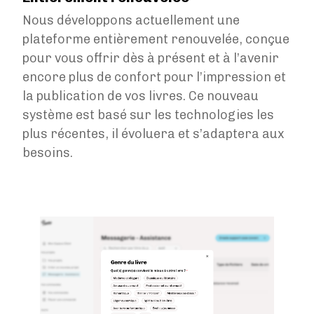
Tarifs
Nous développons actuellement une
plateforme entièrement renouvelée, conçue
Services
pour vous offrir dès à présent et à l’avenir
Blog
encore plus de confort pour l’impression et
la publication de vos livres. Ce nouveau
Boutique
système est basé sur les technologies les
À propos de nous
plus récentes, il évoluera et s’adaptera aux
besoins.
Se connecter
Image
Contact
Créer un compte