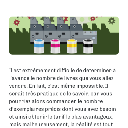
Tarifs
Services
Image
Blog
Boutique
À propos de nous
Il est extrêmement difficile de déterminer à
Se connecter
l’avance le nombre de livres que vous allez
vendre. En fait, c’est même impossible. Il
Contact
serait très pratique de le savoir, car vous
pourriez alors commander le nombre
Créer un compte
d’exemplaires précis dont vous avez besoin
et ainsi obtenir le tarif le plus avantageux,
mais malheureusement, la réalité est tout