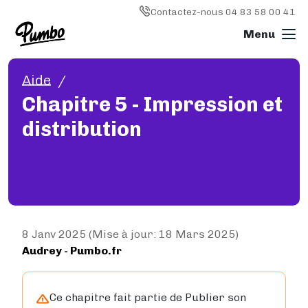
Skip to main content
Image
Contactez-nous 04 83 58 00 41
Aide
Imprimer un livre
Chapitre 5 - Impression et
L'IMPRESSION EN GÉNÉRAL
distribution
Imprimer un livre
Livre broché
Livre relié
Reliure spirale (wire'o)
Livre photo
Magazine
Types de papier
8 Janv 2025 (Mise à jour: 18 Mars 2025)
Audrey
- Pumbo.fr
IMPRESSION OFFSET
Impression offset
Comment ça marche ?
Ce chapitre fait partie de Publier son
Délais de livraison