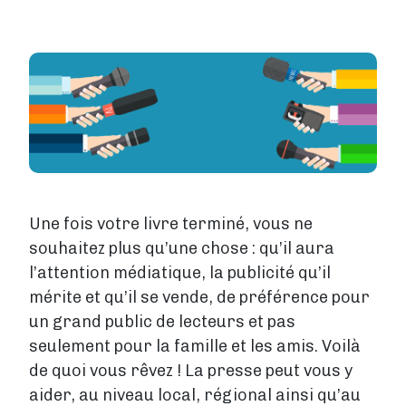
Tarifs
Services
Image
Blog
Boutique
À propos de nous
Une fois votre livre terminé, vous ne
Se connecter
souhaitez plus qu’une chose : qu’il aura
l’attention médiatique, la publicité qu’il
Contact
mérite et qu’il se vende, de préférence pour
un grand public de lecteurs et pas
Créer un compte
seulement pour la famille et les amis. Voilà
de quoi vous rêvez ! La presse peut vous y
aider, au niveau local, régional ainsi qu’au