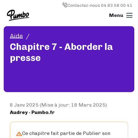
Skip to main content
Image
Contactez-nous 04 83 58 00 41
Aide
Imprimer un livre
Chapitre 7 - Aborder la
L'IMPRESSION EN GÉNÉRAL
presse
Imprimer un livre
Livre broché
Livre relié
Reliure spirale (wire'o)
Livre photo
Magazine
Types de papier
8 Janv 2025 (Mise à jour: 18 Mars 2025)
Audrey
- Pumbo.fr
IMPRESSION OFFSET
Impression offset
Comment ça marche ?
Ce chapitre fait partie de Publier son
Délais de livraison