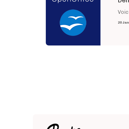
Déf
Voic