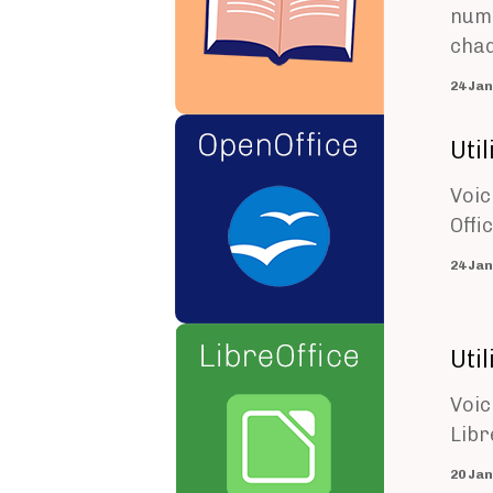
numé
chaq
Image
Uti
Voic
Offic
Image
Uti
Voic
Libr