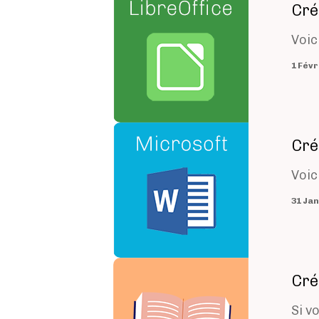
Cré
Voic
Image
Cré
Voic
Image
Cré
Si v