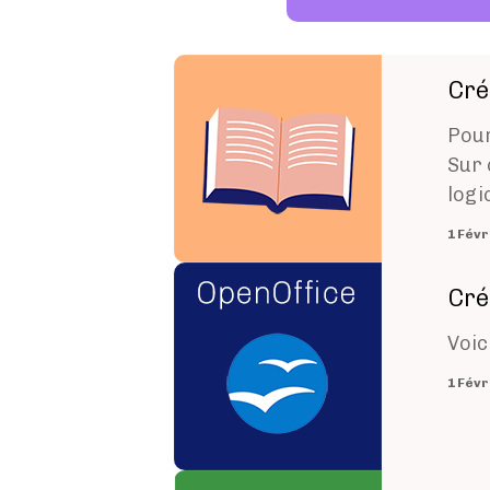
Image
Cré
Pour
Sur 
logic
Image
Cré
Voic
Image