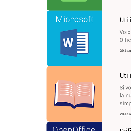
Image
Uti
Voic
Offi
Image
Uti
Si v
la n
simp
Image