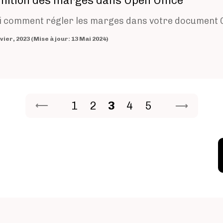
inition des marges dans Open Office
i comment régler les marges dans votre document O
20 Janvier, 2023 (Mise à jour: 13 Mai 2024)
Page
Page
Current page
Page
Page
1
2
3
4
5